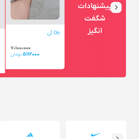
پیشنهادات
شگفت
انگیز
On آن
۷،۱۰۰،۰۰۰
5112000
تومان