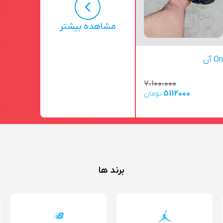
مشاهده بیشتر
On آن
۷،۱۰۰،۰۰۰
5112000
تومان
برند ها