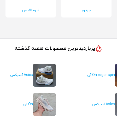
جردن
نیوبالانس
پربازدیدترین محصولات هفته گذشته
On roger spin آن
Asics آسیکس
Asics آسیکس
On آن