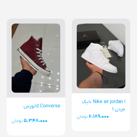
Nike air jordan 1 نایک
Converse کانورس
جردن 1
۶،۱۸۹،۰۰۰
تومان
۵،۳۴۸،۰۰۰
تومان