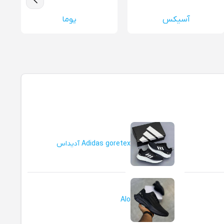
آسیکس
پوما
Adidas goretex آدیداس
Alo