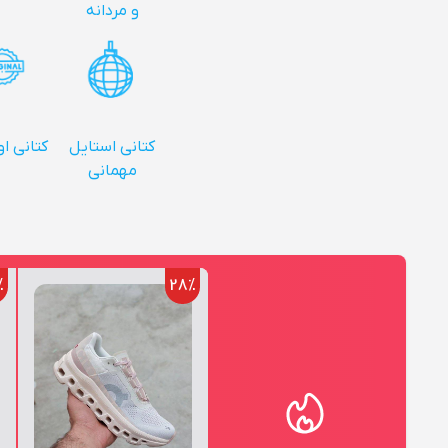
و مردانه
کتانی استایل
کتانی ا
مهمانی
%
28%