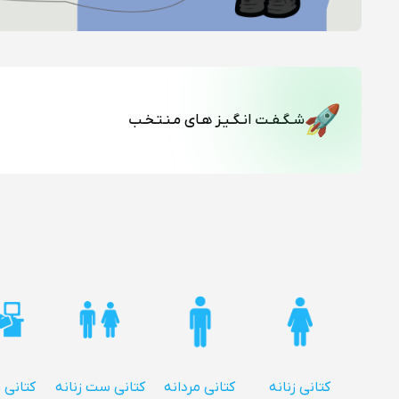
شـگـفـت انـگـیـز هـای مـنـتـخـب
کتانی زنانه
کتانی مردانه
کتانی ست زنانه
کتانی 