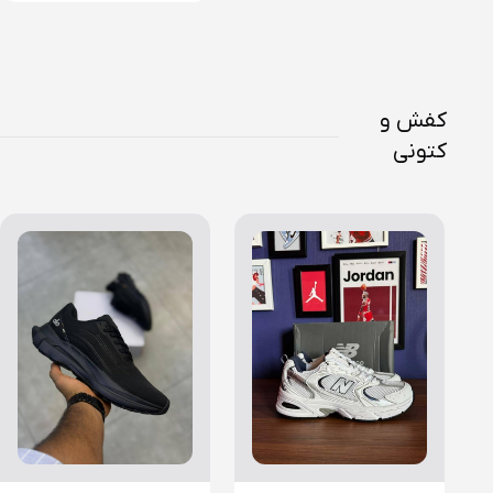
کفش و
کتونی