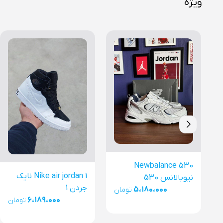
ویژه
Newbalance 530
Nike air jordan 1 نایک
نیوبالانس 530
جردن 1
۵،۱۸۰،۰۰۰
تومان
۶،۱۸۹،۰۰۰
تومان